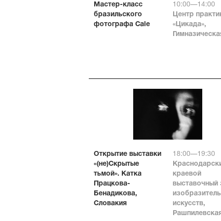
Мастер-класс
10:00—14:00
бразильского
Центр практи
фотографа Cale
«Цикада»,
Гимназическая
Открытие выставки
18:00—19:30
«(не)Скрытые
Краснодарск
тьмой». Катка
краевой
Працкова-
выставочный 
Бенадикова,
изобразител
Словакия
искусств,
Рашпилевская