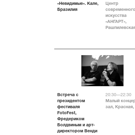
«Невидимые». Кале,
Центр
Бразилия
современног
искусства
«АНГАРТ»,
Рашпилевская
Встреча с
20:30—22:30
президентом
Малый конце
фестиваля
зал, Красная,
FotoFest,
Фредериком
Болдвиным и арт-
директором Венди