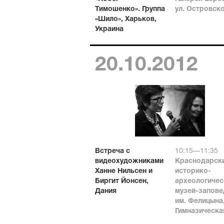
Тимошенко». Группа
ул. Островско
«Шило», Харьков,
Украина
20.10.2012
Встреча с
10:15—11:35
видеохудожниками
Краснодарск
Ханне Нильсен и
историко-
Биргит Йонсен,
археологичес
Дания
музей-запове
им. Фелицына
Гимназическая