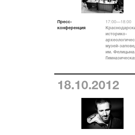
Пресс-
17:00—18:00
конференция
Краснодарск
историко-
археологичес
музей-запове
им. Фелицына
Гимназическая
18.10.2012