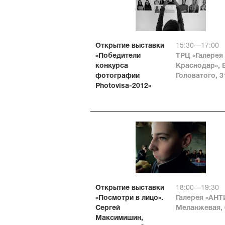
Открытие выставки
15:30—17:00
«Победители
ТРЦ «Галерея
конкурса
Краснодар», 
фотографии
Головатого, 3
Photovisa-2012»
Открытие выставки
18:00—19:30
«Посмотри в лицо».
Галерея «АНТ
Сергей
Меланжевая, 
Максимишин,