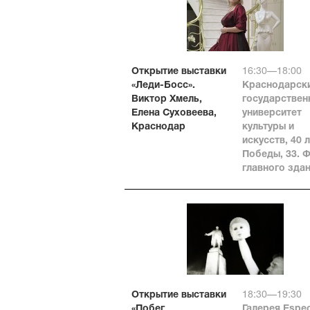
Открытие выставки
16:30—18:00
«Леди-Босс».
Краснодарск
Виктор Хмель,
государствен
Елена Суховеева,
университет
Краснодар
культуры и
искусств, 40 
Победы, 33. 
главного зда
Открытие выставки
18:30—19:30
«Побег
Галерея Espec