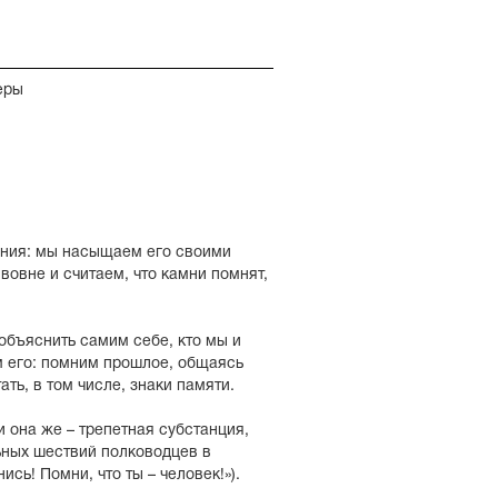
еры
ения: мы насыщаем его своими
овне и считаем, что камни помнят,
объяснить самим себе, кто мы и
м его: помним прошлое, общаясь
ть, в том числе, знаки памяти.
и она же – трепетная субстанция,
ьных шествий полководцев в
сь! Помни, что ты – человек!»).