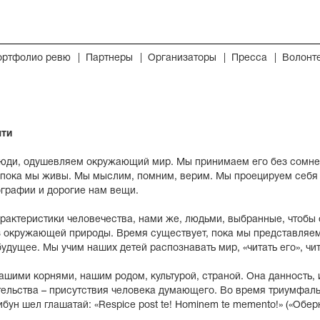
ортфолио ревю
Партнеры
Организаторы
Пресса
Волонт
яти
 люди, одушевляем окружающий мир. Мы принимаем его без сомн
 пока мы живы. Мы мыслим, помним, верим. Мы проецируем себя в
ографии и дорогие нам вещи.
рактеристики человечества, нами же, людьми, выбранные, чтобы 
из окружающей природы. Время существует, пока мы представляе
удущее. Мы учим наших детей распознавать мир, «читать его», чита
нашими корнями, нашим родом, культурой, страной. Она данность, 
ельства – присутствия человека думающего. Во время триумфал
н шел глашатай: «Respice post te! Hominem te memento!» («Оберни